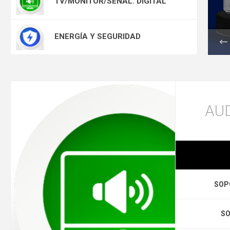
TV/MONITOR/SEÑAL. DIGITAL
ENERGÍA Y SEGURIDAD
AUD
SOP
SO