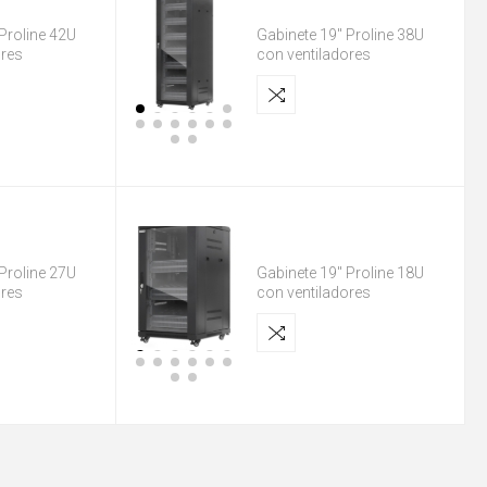
Proline 42U
Gabinete 19" Proline 38U
ores
con ventiladores
Proline 27U
Gabinete 19" Proline 18U
ores
con ventiladores