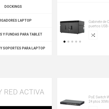
DOCKINGS
RGADORES LAPTOP
Gabinete de 
puertos USB-
 Y FUNDAS PARA TABLET
Y SOPORTES PARA LAPTOP
Y RED ACTIVA
PoE Switch 
24 ptos 30W/
Base-T/SFP 