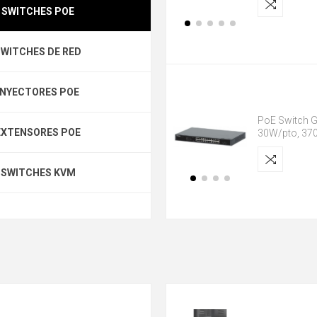
SWITCHES POE
SWITCHES DE RED
INYECTORES POE
PoE Switch G
EXTENSORES POE
30W/pto, 370
SWITCHES KVM