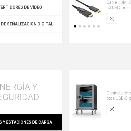
Cable HDMI 
ERTIDORES DE VÍDEO
50.0M Conec
DE SEÑALIZACIÓN DIGITAL
NERGÍA Y
Gabinete de 
EGURIDAD
ptos USB-C, p
S Y ESTACIONES DE CARGA