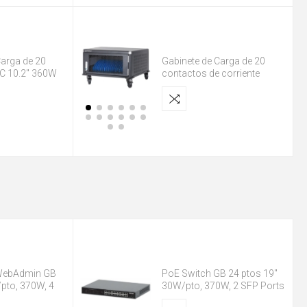
Carga de 20
Gabinete de Carga de 20
C 10.2" 360W
contactos de corriente
alterna
WebAdmin GB
PoE Switch GB 24 ptos 19"
pto, 370W, 4
30W/pto, 370W, 2 SFP Ports
Ports