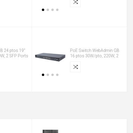
B 24 ptos 19"
PoE Switch WebAdmin GB
W, 2 SFP Ports
16 ptos 30W/pto, 220W, 2
SFP Ports