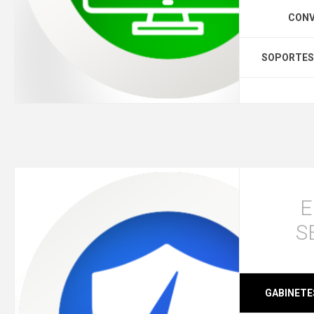
CONV
SOPORTES 
E
S
GABINETE