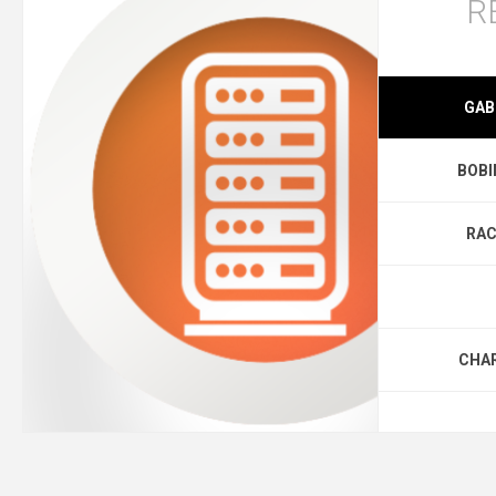
R
GAB
BOBI
RAC
CHAR