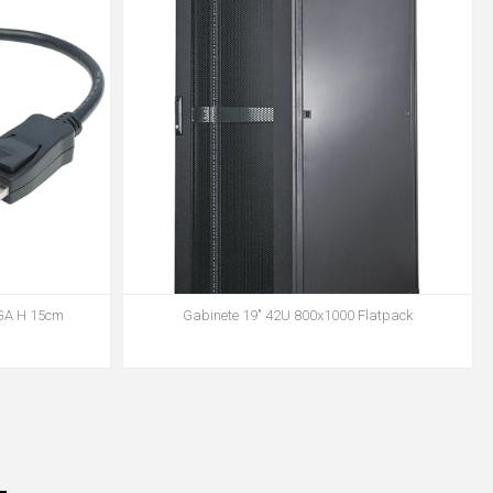
GA H 15cm
Gabinete 19" 42U 800x1000 Flatpack