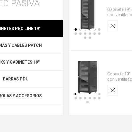
ED PASIVA
Gabinete 19" 
con ventilad
INETES PRO LINE 19"
NAS Y CABLES PATCH
KS Y GABINETES 19"
Gabinete 19" 
BARRAS PDU
con ventilad
OLAS Y ACCESORIOS