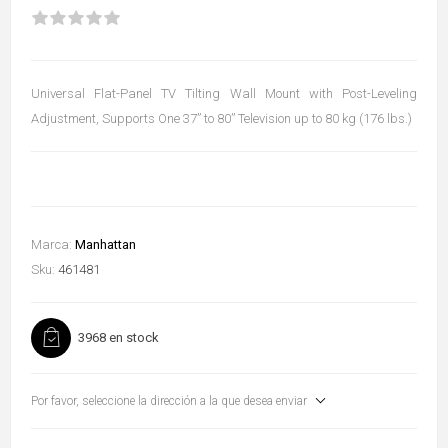
Universal Flat-Panel TV Tilting Wall Mount with Post-Leveling
Adjustment, Supports One 37” to 80” Television up to 80 kg (176 lbs.)
Marca:
Manhattan
Sku:
461481
3968 en stock
Por favor, seleccione la dirección a la que desea enviar