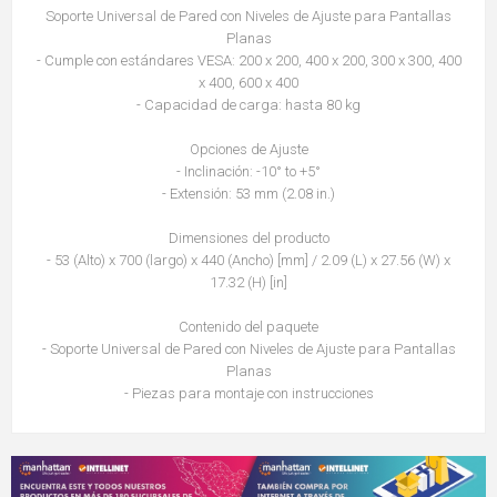
Soporte Universal de Pared con Niveles de Ajuste para Pantallas
Planas
- Cumple con estándares VESA: 200 x 200, 400 x 200, 300 x 300, 400
x 400, 600 x 400
- Capacidad de carga: hasta 80 kg
Opciones de Ajuste
- Inclinación: -10° to +5°
- Extensión: 53 mm (2.08 in.)
Dimensiones del producto
- 53 (Alto) x 700 (largo) x 440 (Ancho) [mm] / 2.09 (L) x 27.56 (W) x
17.32 (H) [in]
Contenido del paquete
- Soporte Universal de Pared con Niveles de Ajuste para Pantallas
Planas
- Piezas para montaje con instrucciones