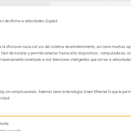
 o de oficina a velocidades Gigabit
 la oficina en casa o el uso del sistema de entretenimiento, así como muchas ap
es fácil de instalar y permite conectar hasta ocho dispositivos - computadoras, c
macenamiento conectado a red, televisores inteligentes que corran a velocidade
ay sin complicaciones. Además tiene la tecnología Green Ethernet lo que le permit
icidad.
stante
ence a usarlo