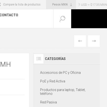
1 USD = $17.35 MXN
Compare la lista de productos
CONTACTO
ANTERIOR
SIGUIENT
CATEGORÍAS
 MH
Accesorios de PC y Oficina
PoE y Red Activa
Productos para laptop, Tablet,
teléfono
Red Pasiva