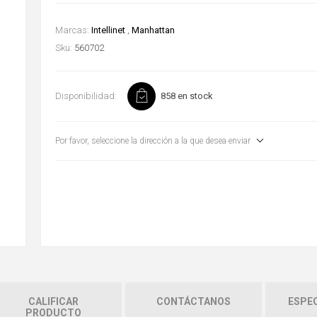
Marcas:
Intellinet
,
Manhattan
Sku:
560702
Disponibilidad:
858 en stock
Por favor, seleccione la dirección a la que desea enviar
CALIFICAR
CONTÁCTANOS
ESPEC
PRODUCTO