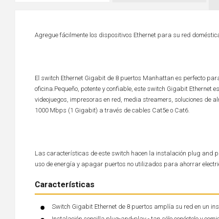
Agregue fácilmente los dispositivos Ethernet para su red doméstica
El switch Ethernet Gigabit de 8 puertos Manhattan es perfecto para
oficina.Pequeño, potente y confiable, este switch Gigabit Ethernet 
videojuegos, impresoras en red, media streamers, soluciones de al
1000 Mbps (1 Gigabit) a través de cables Cat5e o Cat6.
Las características de este switch hacen la instalación plug and pl
uso de energía y apagar puertos no utilizados para ahorrar electr
Características
Switch Gigabit Ethernet de 8 puertos amplía su red en un in
Instalación sencilla plug-and-play - tan sólo conéctelo y comi