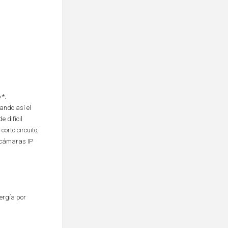
 *.
ando así el
 difícil
orto circuito,
y cámaras IP
ergía por