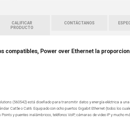
CALIFICAR
CONTÁCTANOS
ESPEC
PRODUCTO
os compatibles, Power over Ethernet la proporcion
Solutions (560542) está diseñado para transmitir datos y energía eléctrica a una
tándar Cat5e o Cat6. Equipado con ocho puertos Gigabit Ethernet (todos los cua
s Points y puentes inalámbricos, teléfonos VoIP, cámaras de video IP y mucho má