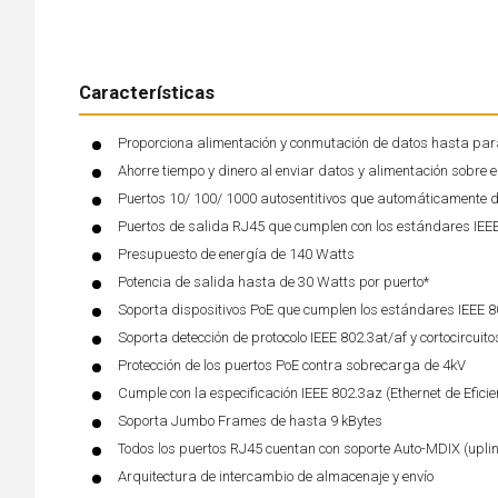
Características
Proporciona alimentación y conmutación de datos hasta para
Ahorre tiempo y dinero al enviar datos y alimentación sobre 
Puertos 10/ 100/ 1000 autosentitivos que automáticamente d
Puertos de salida RJ45 que cumplen con los estándares IEEE 
Presupuesto de energía de 140 Watts
Potencia de salida hasta de 30 Watts por puerto*
Soporta dispositivos PoE que cumplen los estándares IEEE 80
Soporta detección de protocolo IEEE 802.3at/af y cortocircuito
Protección de los puertos PoE contra sobrecarga de 4kV
Cumple con la especificación IEEE 802.3az (Ethernet de Eficie
Soporta Jumbo Frames de hasta 9 kBytes
Todos los puertos RJ45 cuentan con soporte Auto-MDIX (uplin
Arquitectura de intercambio de almacenaje y envío