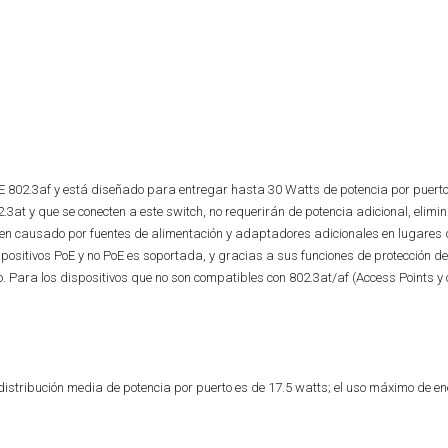
EEE 802.3af y está diseñado para entregar hasta 30 Watts de potencia por puerto
3at y que se conecten a este switch, no requerirán de potencia adicional, elimin
den causado por fuentes de alimentación y adaptadores adicionales en lugares de
ositivos PoE y no PoE es soportada, y gracias a sus funciones de protección de c
o. Para los dispositivos que no son compatibles con 802.3at/af (Access Points 
distribución media de potencia por puerto es de 17.5 watts; el uso máximo de en