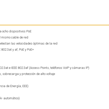
 ocho dispositivos PoE
el mismo cable de red
etectan las velocidades óptimas de la red
802.3at y af, PoE y PoE+
2.3at e IEEE 802.3af (Access Points, teléfonos VoIP y cámaras IP)
s, sobrecarga y protección de alto voltaje
ncia de Energía, EEE)
k- automático)