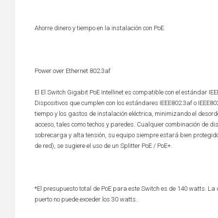
Ahorre dinero y tiempo en la instalación con PoE
Power over Ethernet 802.3af
El El Switch Gigabit PoE Intellinet es compatible con el estándar I
Dispositivos que cumplen con los estándares IEEE802.3af o IEEE802.
tiempo y los gastos de instalación eléctrica, minimizando el desor
acceso, tales como techos y paredes. Cualquier combinación de disp
sobrecarga y alta tensión, su equipo siempre estará bien protegid
de red), se sugiere el uso de un Splitter PoE / PoE+.
*El presupuesto total de PoE para este Switch es de 140 watts. La 
puerto no puede exceder los 30 watts.