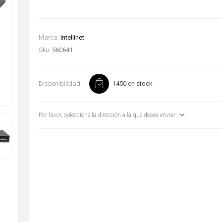
Marca:
Intellinet
Sku:
560641
Disponibilidad:
1450 en stock
Por favor, seleccione la dirección a la que desea enviar