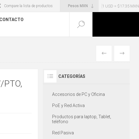
1 USD = $17.35 MXN
Compare la lista de productos
CONTACTO
ANTERIOR
SIGUIENT
CATEGORÍAS
/PTO,
Accesorios de PC y Oficina
PoE y Red Activa
Productos para laptop, Tablet,
teléfono
Red Pasiva