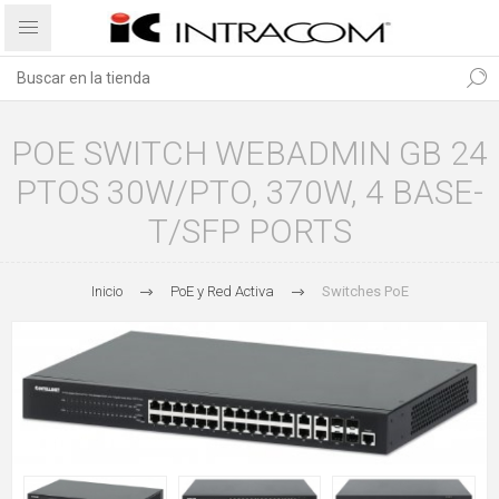
POE SWITCH WEBADMIN GB 24
PTOS 30W/PTO, 370W, 4 BASE-
T/SFP PORTS
Inicio
PoE y Red Activa
Switches PoE