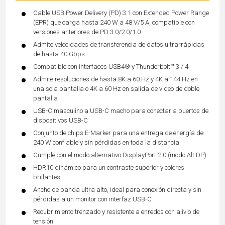
Cable USB Power Delivery (PD) 3.1 con Extended Power Range
(EPR) que carga hasta 240 W a 48 V/5 A, compatible con
versiones anteriores de PD 3.0/2.0/1.0
Admite velocidades de transferencia de datos ultrarrápidas
de hasta 40 Gbps.
Compatible con interfaces USB4® y Thunderbolt™ 3 / 4
Admite resoluciones de hasta 8K a 60 Hz y 4K a 144 Hz en
una sola pantalla o 4K a 60 Hz en salida de video de doble
pantalla
USB-C masculino a USB-C macho para conectar a puertos de
dispositivos USB-C
Conjunto de chips E-Marker para una entrega de energía de
240 W confiable y sin pérdidas en toda la distancia
Cumple con el modo alternativo DisplayPort 2.0 (modo Alt DP)
HDR10 dinámico para un contraste superior y colores
brillantes
Ancho de banda ultra alto, ideal para conexión directa y sin
pérdidas a un monitor con interfaz USB-C
Recubrimiento trenzado y resistente a enredos con alivio de
tensión