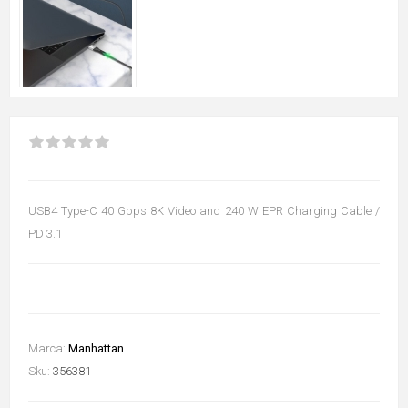
USB4 Type-C 40 Gbps 8K Video and 240 W EPR Charging Cable /
PD 3.1
Marca:
Manhattan
Sku:
356381