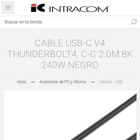
CABLE USB-C V4
THUNDERBOLT4, C-C 2.0M 8K
240W NEGRO
Inicio
Accesorios de PC y Oficina
Cables - USB