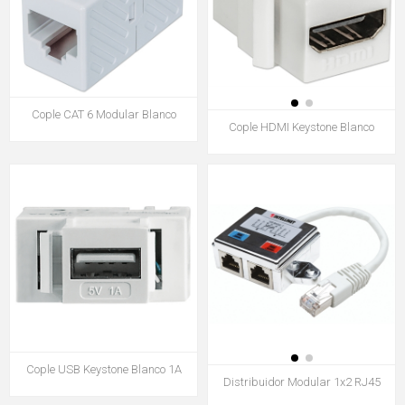
Cople CAT 6 Modular Blanco
Cople HDMI Keystone Blanco
Cople USB Keystone Blanco 1A
Distribuidor Modular 1x2 RJ45