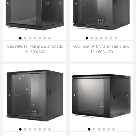
Gabinete 19" Mural Ensamblado
Gabinete 19" Mural Ensamblado
9U 600x600
12U 600x450