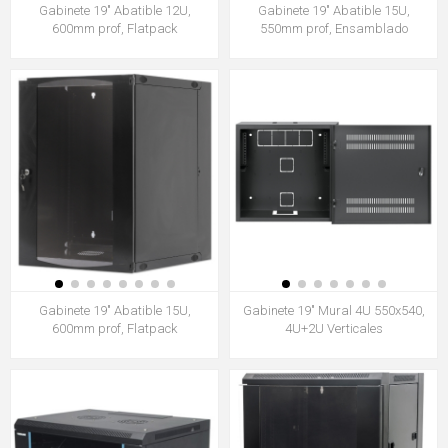
Gabinete 19" Abatible 12U,
Gabinete 19" Abatible 15U,
600mm prof, Flatpack
550mm prof, Ensamblado
Gabinete 19" Abatible 15U,
Gabinete 19" Mural 4U 550x540,
600mm prof, Flatpack
4U+2U Verticales