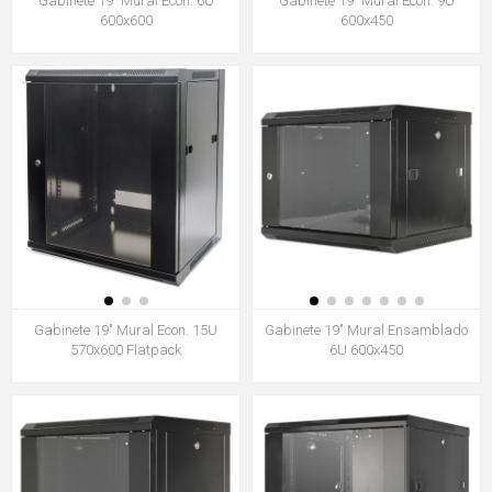
Gabinete 19" Mural Econ. 6U
Gabinete 19" Mural Econ. 9U
600x600
600x450
Gabinete 19" Mural Econ. 15U
Gabinete 19" Mural Ensamblado
570x600 Flatpack
6U 600x450