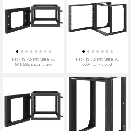
Rack 19" Abierto Mural 6U
Rack 19" Abierto Mural 9U
604x555, Ensamblado
500x450, Flatpack