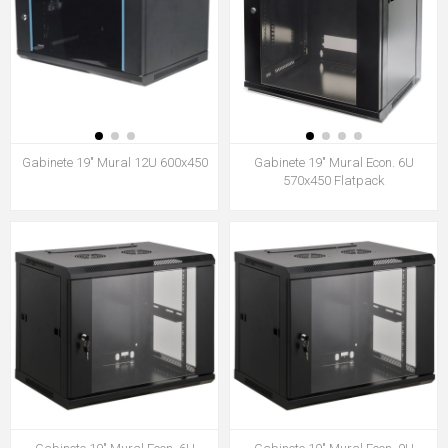
Gabinete 19" Mural 12U 600x450
Gabinete 19" Mural Econ. 6U
570x450 Flatpack