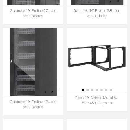
Gabinete 19" Proline 27U con
Gabinete 19" Proline 38U con
ventiladores
ventiladores
Rack 19" Abierto Mural 6U
Gabinete 19" Proline 42U con
500x450, Flatpack
ventiladores