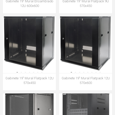
Gabinete 19" Mural Ensamblado
Gabinete 19" Mural Flatpack 9U
12U 600x600
570x450
Gabinete 19" Mural Flatpack 12U
Gabinete 19" Mural Flatpack 12U
570x450
570x600