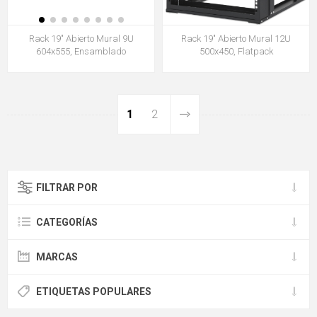
Rack 19" Abierto Mural 9U
Rack 19" Abierto Mural 12U
604x555, Ensamblado
500x450, Flatpack
1
2
FILTRAR POR
CATEGORÍAS
MARCAS
ETIQUETAS POPULARES