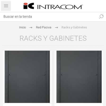
Inicio
Red Pasiva
Racks y Gabinetes
RACKS Y GABINETES