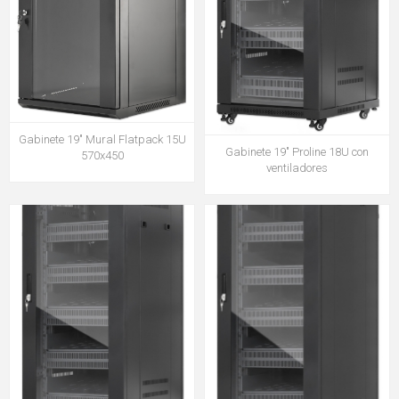
Gabinete 19" Mural Flatpack 15U
Gabinete 19" Proline 18U con
570x450
ventiladores