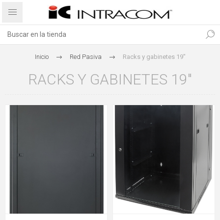
Inicio
Red Pasiva
Racks y gabinetes 19"
RACKS Y GABINETES 19"