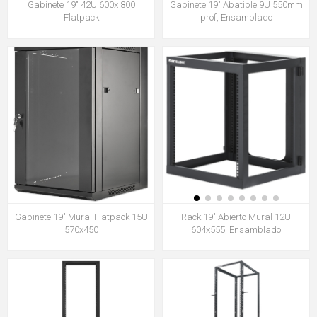
Gabinete 19" 42U 600x 800
Gabinete 19" Abatible 9U 550mm
Flatpack
prof, Ensamblado
Gabinete 19" Mural Flatpack 15U
Rack 19" Abierto Mural 12U
570x450
604x555, Ensamblado