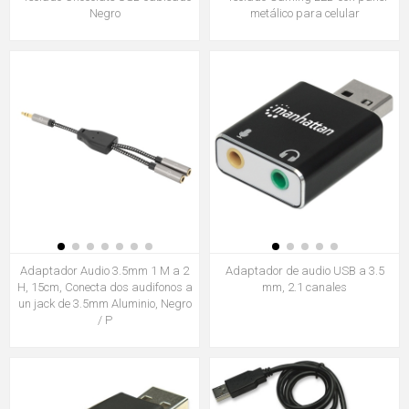
Negro
metálico para celular
Adaptador Audio 3.5mm 1 M a 2
Adaptador de audio USB a 3.5
H, 15cm, Conecta dos audifonos a
mm, 2.1 canales
un jack de 3.5mm Aluminio, Negro
/ P