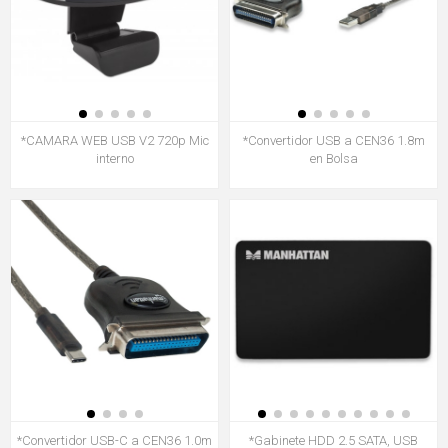
*CAMARA WEB USB V2 720p Mic
*Convertidor USB a CEN36 1.8m
interno
en Bolsa
*Convertidor USB-C a CEN36 1.0m
*Gabinete HDD 2.5 SATA, USB