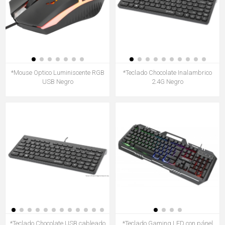
*Mouse Optico Luminiscente RGB
*Teclado Chocolate Inalambrico
USB Negro
2.4G Negro
*Teclado Chocolate USB cableado
*Teclado Gaming LED con pánel