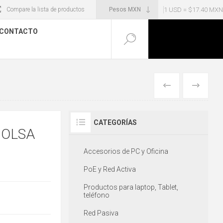
1 USD = $17.40 MXN
Compare la lista de productos
CONTACTO
ANTERIOR
SIGUIENT
CATEGORÍAS
BOLSA
Accesorios de PC y Oficina
PoE y Red Activa
Productos para laptop, Tablet,
teléfono
Red Pasiva