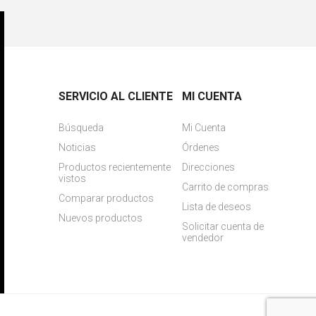
SERVICIO AL CLIENTE
MI CUENTA
Búsqueda
Mi Cuenta
Noticias
Órdenes
Productos recientemente
Direcciones
vistos
Carrito de compras
Comparar productos
Lista de deseos
Nuevos productos
Solicitar cuenta de
vendedor