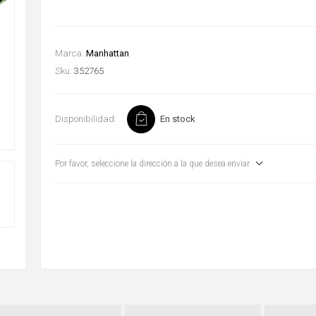
Marca:
Manhattan
Sku:
352765
Disponibilidad:
En stock
Por favor, seleccione la dirección a la que desea enviar