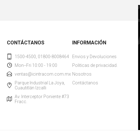
CONTÁCTANOS
INFORMACIÓN
1500-4500, 01800-8008464
Envios y Devoluciones
Mon--Fri 10:00 - 19:00
Politicas de privacidad.
ventas@icintracom.com.mx
Nosotros
Parque Industrial La Joya,
Contáctanos
Cuautitlán Izcalli
Av. Interceptor Poniente #73
Fracc.