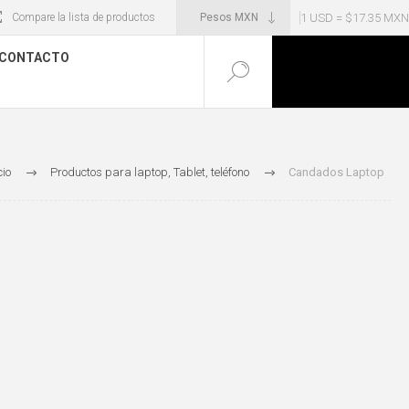
1 USD = $17.35 MXN
Compare la lista de productos
CONTACTO
cio
Productos para laptop, Tablet, teléfono
Candados Laptop