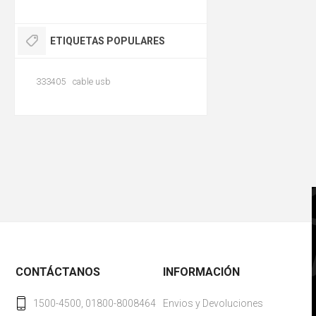
ETIQUETAS POPULARES
333405
cable usb
CONTÁCTANOS
INFORMACIÓN
1500-4500, 01800-8008464
Envios y Devoluciones