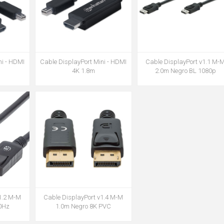
ni - HDMI
Cable DisplayPort Mini - HDMI
Cable DisplayPort v1.1 M-
4K 1.8m
2.0m Negro BL 1080p
Cable DisplayPort v1.4 M-M
1.2 M-M
1.0m Negro 8K PVC
0Hz