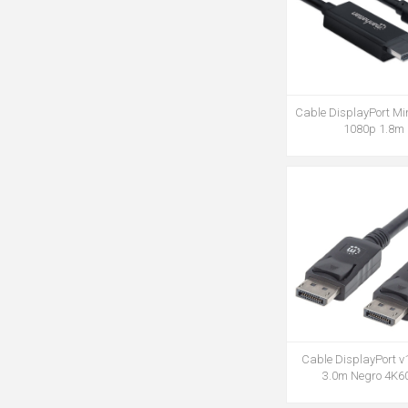
Cable DisplayPort Mi
1080p 1.8m
Cable DisplayPort v
3.0m Negro 4K6