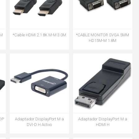
*CABLE MONITOR SVGA 5MM
0M
*Cable HDMI 2.1 8K M-M 3.0M
HD15M-M 1.8M
 DP
Adaptador DisplayPort M a
Adaptador DisplayPort M a
HDMI H
DVI-D H Activo