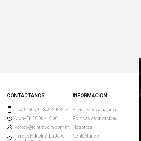
CONTÁCTANOS
INFORMACIÓN
1500-4500, 01800-8008464
Envios y Devoluciones
Mon--Fri 10:00 - 19:00
Politicas de privacidad.
ventas@icintracom.com.mx
Nosotros
Parque Industrial La Joya,
Contáctanos