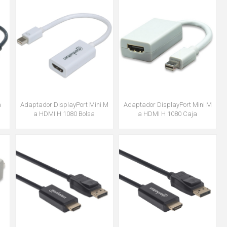
Adaptador DisplayPort Mini M
Adaptador DisplayPort Mini M
a
a HDMI H 1080 Bolsa
a HDMI H 1080 Caja