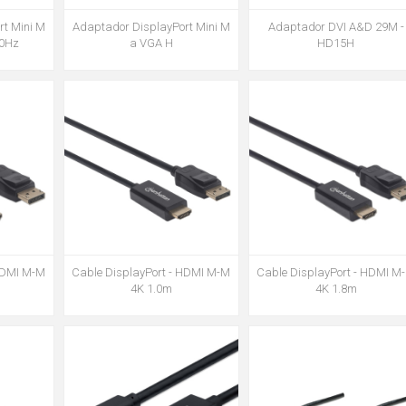
Adaptador DisplayPort Mini M
Adaptador DVI A&D 29M -
rt Mini M
a VGA H
HD15H
0Hz
 HDMI M-M
Cable DisplayPort - HDMI M-M
Cable DisplayPort - HDMI M
4K 1.0m
4K 1.8m