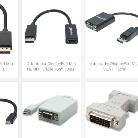
ort M a
Adaptador DisplayPort M a
Adaptador DisplayPort M 
0Hz
HDMI H, Cable 15cm 1080P
VGA H 15cm