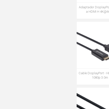
Adaptador DisplayPo
a HDMI H 4K@6
Cable DisplayPort -
1080p 3.0m