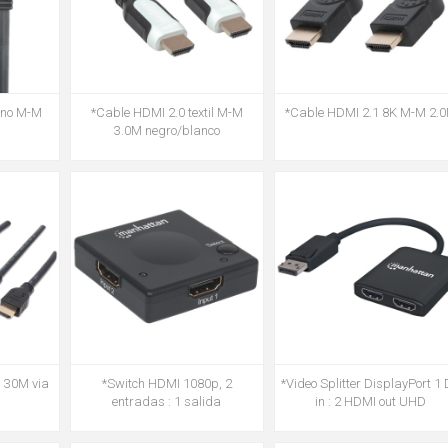
ano M-M
*Cable HDMI 2.0 textil M-M
*Cable HDMI 2.1 8K M-M 2.
3.0M negro/blanco
, 30M via
*Switch HDMI 1080p, 2
*Video Splitter DisplayPort 1
entradas : 1 salida
in : 2 HDMI out UHD