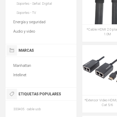
Soportes - Señal. Digital
Soportes - TV
Energía y seguridad
*Cable HDMI 2.0 pl
Audio y video
1.0M
MARCAS
Manhattan
Intellinet
ETIQUETAS POPULARES
*Extensor Video HDMI
Cat 5/6
333405
cable usb