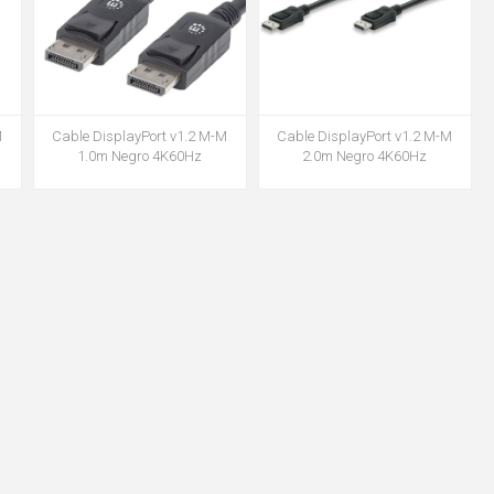
Cable DisplayPort v1.2 M-M
M
Cable DisplayPort v1.2 M-M
2.0m Negro 4K60Hz
1.0m Negro 4K60Hz