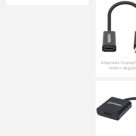
Adaptador DisplayP
HDMI H 4K@6