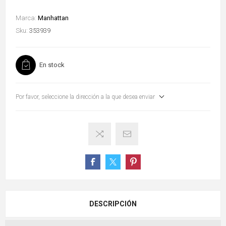
Marca:
Manhattan
Sku:
353939
En stock
Por favor, seleccione la dirección a la que desea enviar
DESCRIPCIÓN