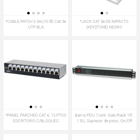
*CABLE PATCH 3.0m(10.0f) Cat 5e
*JACK CAT 5e DE IMPACTO
UTP BLA
(KEYSTONE) NEGRO
*PANEL PARCHEO CAT 6, 12 PTOS
Barra PDU 7 cont. Gab/Rack 19",
ESCRITORIO C/BLOQUEO
1.5U, Supresor de picos, On/Off