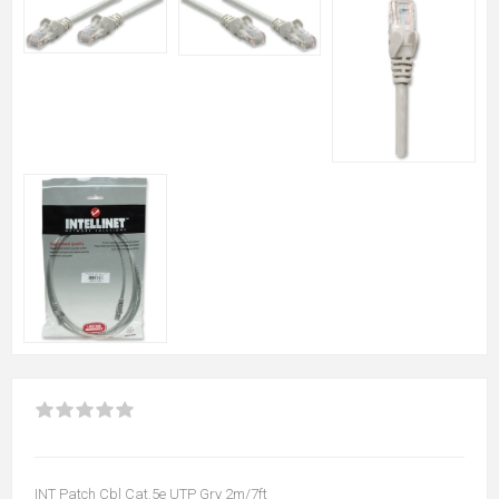
INT Patch Cbl Cat.5e UTP Gry 2m/7ft