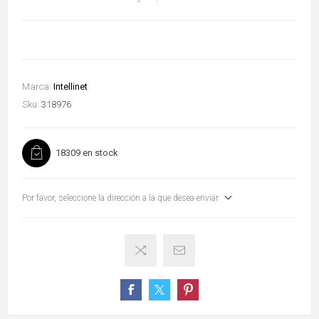
Marca:
Intellinet
Sku:
318976
18309 en stock
Por favor, seleccione la dirección a la que desea enviar