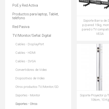
PoE y Red Activa
Productos para laptop, Tablet,
teléfono
Soporte Barra de 
p/pared 15kg, mont
Red Pasiva
pared o TV compati
VESA
TV/Monitor/Señal. Digital
Cables - DisplayPort
Cables - HDMI
Cables - SVGA
Convertidores de Video
Dispositivos de Video
Otros productos TV/Monitor/SD
Soportes - Monitor
Soporte Proyector p/
106cm, 10 K
Soportes - Otros