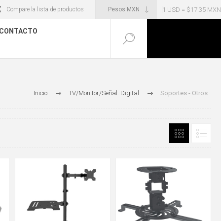
1 USD = $17.35 MXN
Compare la lista de productos
CONTACTO
Inicio
TV/Monitor/Señal. Digital
Soportes - Otros