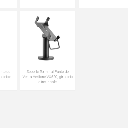
unto de
Soporte Terminal Punto de
atorio e
Venta Verifone VX520, giratorio
e inclinable