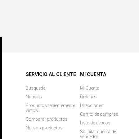
SERVICIO AL CLIENTE
MI CUENTA
Búsqueda
Mi Cuenta
Noticias
Órdenes
Productos recientemente
Direcciones
vistos
Carrito de compras
Comparar productos
Lista de deseos
Nuevos productos
Solicitar cuenta de
vendedor