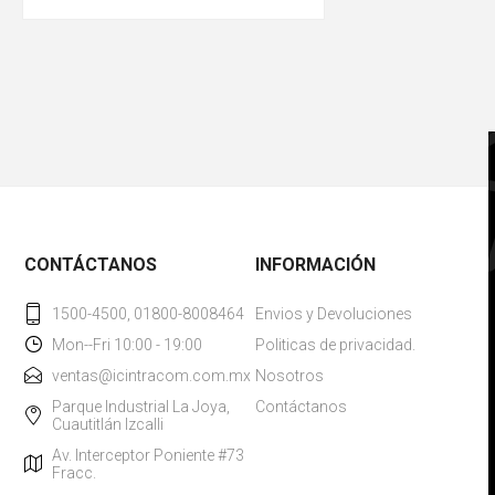
CONTÁCTANOS
INFORMACIÓN
1500-4500, 01800-8008464
Envios y Devoluciones
Mon--Fri 10:00 - 19:00
Politicas de privacidad.
ventas@icintracom.com.mx
Nosotros
Parque Industrial La Joya,
Contáctanos
Cuautitlán Izcalli
Av. Interceptor Poniente #73
Fracc.