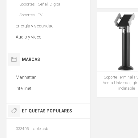
Soportes - Señal. Digital
Soportes - TV
Energía y seguridad
Audio y video
MARCAS
Manhattan
Soporte Terminal P
Venta Universal, gir
Intellinet
inclinable
ETIQUETAS POPULARES
333405
cable usb