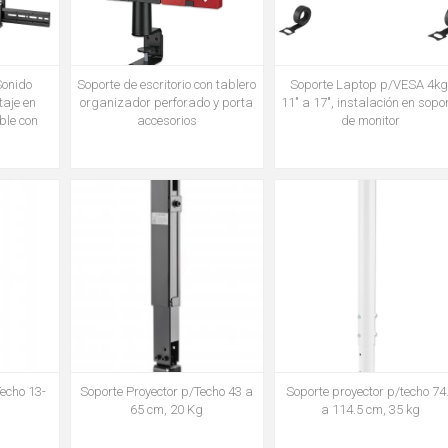
Sonido
Soporte de escritorio con tablero
Soporte Laptop p/VESA 4kg
aje en
organizador perforado y porta
11" a 17", instalación en sopo
ble con
accesorios
de monitor
Techo 13-
Soporte Proyector p/Techo 43 a
Soporte proyector p/techo 74
g
65 cm, 20 Kg
a 114.5 cm, 35 kg