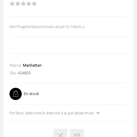
MH ProjectorMountUniversal,ext13-106cm,s
Marca:
Manhattan
Sku:
424820
En stock
Por favor, seleccione la dirección a la que desea enviar