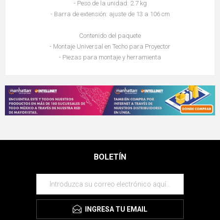
- Peso de la unidad: 2.7 kg
- Barra de extensión: ajuste de 13 a 106 cm
Contenido del paquete
- Montaje Universal en Techo para Proyector
- Piezas para montaje y herramienta
BOLETÍN
INGRESA TU EMAIL