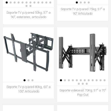
Soporte TV p/pared 75kg, 37" a
Soporte TV p/pared 50kg, 37" a
90" Articulado
90", exteriores, articulado
Soporte TV p/pared 80kg, 60" a
Soporte videowall 70Kg, 37" a 70"
100" Articulado
Pop-Out