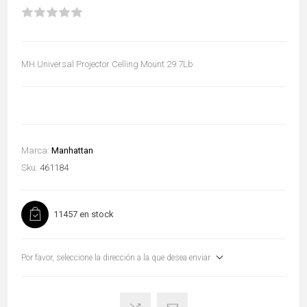
MH Universal Projector Celling Mount 29.7Lb
Marca:
Manhattan
Sku:
461184
11457 en stock
Por favor, seleccione la dirección a la que desea enviar