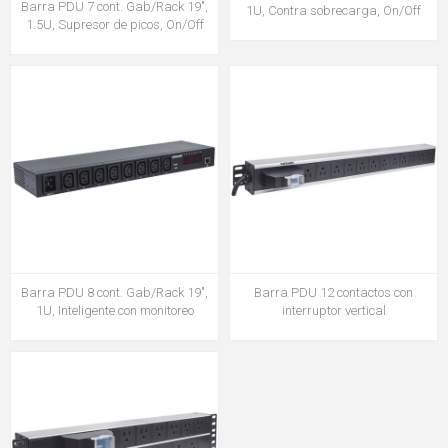
Barra PDU 7 cont. Gab/Rack 19",
1U, Contra sobrecarga, On/Off
1.5U, Supresor de picos, On/Off
Barra PDU 8 cont. Gab/Rack 19",
Barra PDU 12 contactos con
1U, Inteligente con monitoreo
interruptor vertical