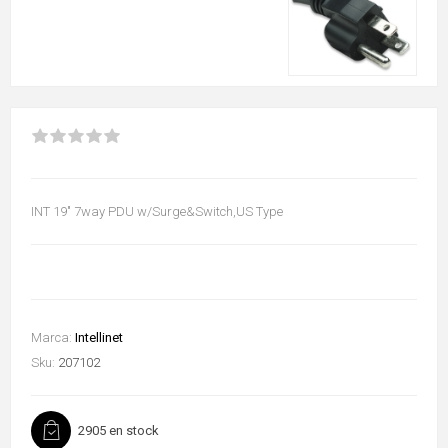
INT 19" 7way PDU w/Surge&Switch,US Type
Marca:
Intellinet
Sku:
207102
2905 en stock