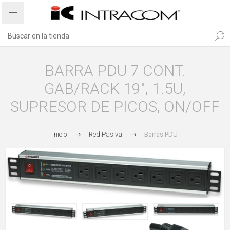
BARRA PDU 7 CONT.
GAB/RACK 19", 1.5U,
SUPRESOR DE PICOS, ON/OFF
Inicio
Red Pasiva
Barras PDU