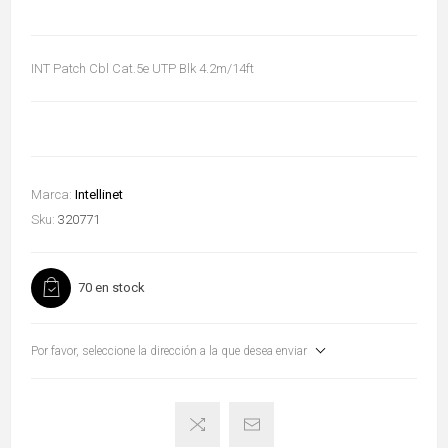
INT Patch Cbl Cat.5e UTP Blk 4.2m/14ft
Marca:
Intellinet
Sku:
320771
70 en stock
Por favor, seleccione la dirección a la que desea enviar