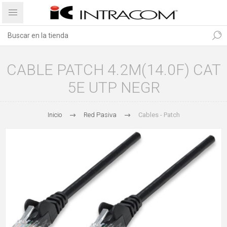
CABLE PATCH 4.2M(14.0F) CAT
5E UTP NEGR
Inicio
Red Pasiva
Cables - Patch