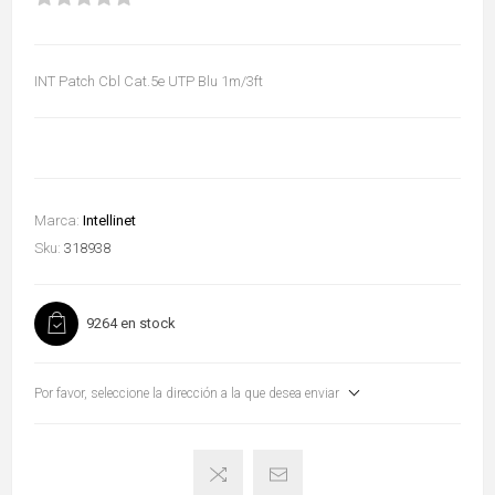
INT Patch Cbl Cat.5e UTP Blu 1m/3ft
Marca:
Intellinet
Sku:
318938
9264 en stock
Por favor, seleccione la dirección a la que desea enviar