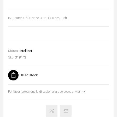
INT Patch Cbl Cat.5e UTP Blk 0.5m/1.5ft
Marca:
Intellinet
Sku:
318143
18 en stock
Por favor, seleccione la dirección a la que desea enviar