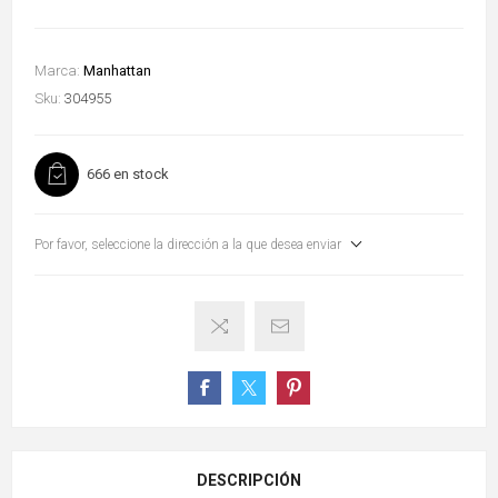
Marca:
Manhattan
Sku:
304955
666 en stock
Por favor, seleccione la dirección a la que desea enviar
DESCRIPCIÓN