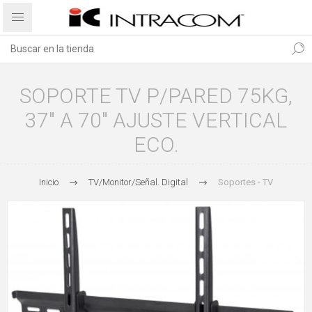
SOPORTE TV P/PARED 75KG,
37" A 70" AJUSTE VERTICAL
ECO.
Inicio
TV/Monitor/Señal. Digital
Soportes - TV