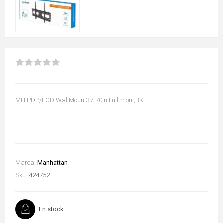
MH PDP/LCD WallMount37-70in Full-mon.,BK
Marca:
Manhattan
Sku:
424752
En stock