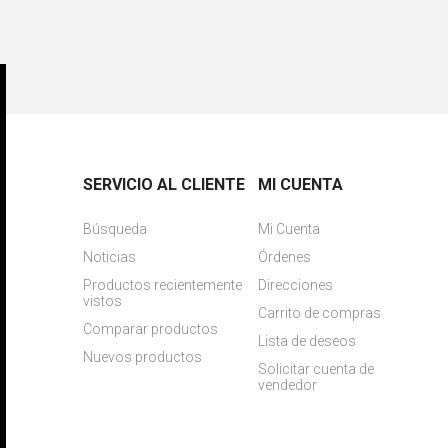
SERVICIO AL CLIENTE
MI CUENTA
Búsqueda
Mi Cuenta
Noticias
Órdenes
Productos recientemente
Direcciones
vistos
Carrito de compras
Comparar productos
Lista de deseos
Nuevos productos
Solicitar cuenta de
vendedor