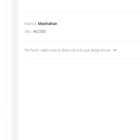
Marca:
Manhattan
Sku:
462563
Por favor, seleccione la dirección a la que desea enviar