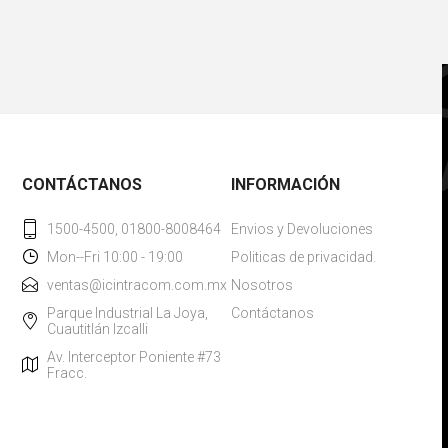
CONTÁCTANOS
INFORMACIÓN
1500-4500, 01800-8008464
Envios y Devoluciones
Mon--Fri 10:00 - 19:00
Politicas de privacidad.
ventas@icintracom.com.mx
Nosotros
Parque Industrial La Joya,
Contáctanos
Cuautitlán Izcalli
Av. Interceptor Poniente #73
Fracc.