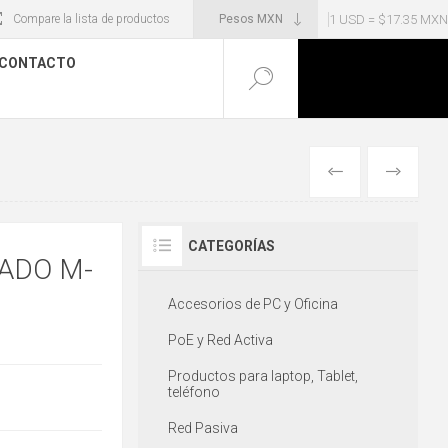
1 USD = $17.35 MXN
Compare la lista de productos
CONTACTO
ANTERIOR
SIGUIENT
CATEGORÍAS
ADO M-
Accesorios de PC y Oficina
PoE y Red Activa
Productos para laptop, Tablet,
teléfono
Red Pasiva