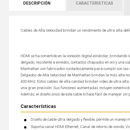
DESCRIPCIÓN
CARACTERISTICAS
Cables de Alta Velocidad brindan un rendimiento de ultra alta defin
HDMI se ha convertido en la conexión digital estándar, brindando la
delgado, resistente a enredos, contactos chapados en oro y una cu
Manhattan son fabricados cuidadosamente para cumplir con las c
Delgados de Alta Velocidad de Manhattan brindan la más alta reso
600 MHz. Estos cables de alta calidad brindan video de ultra alta 
una gran precisión. Sus funciones aumentadas incluyen conectividad
Además, el diseño único de este cable lo hace fácil de manejar sin
Características
Diseño de cable ultra delgado y flexible; permite un manejo 
Soporta canal HDMI Ethernet, Canal de retorno de sonido, 