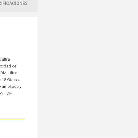
IFICACIONES
 ultra
locidad de
HDMI Ultra
de 18 Gbps a
to ampliado y
ión HDMI.