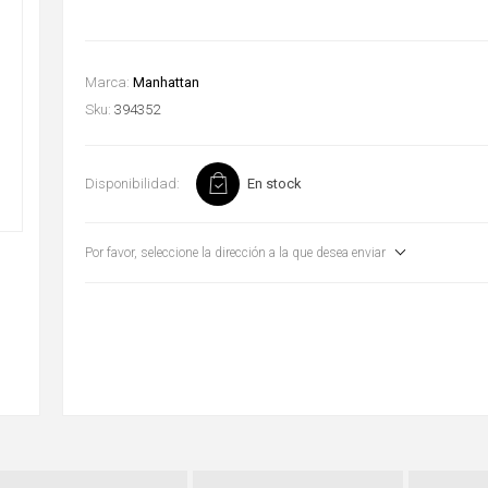
Marca:
Manhattan
Sku:
394352
Disponibilidad:
En stock
Por favor, seleccione la dirección a la que desea enviar