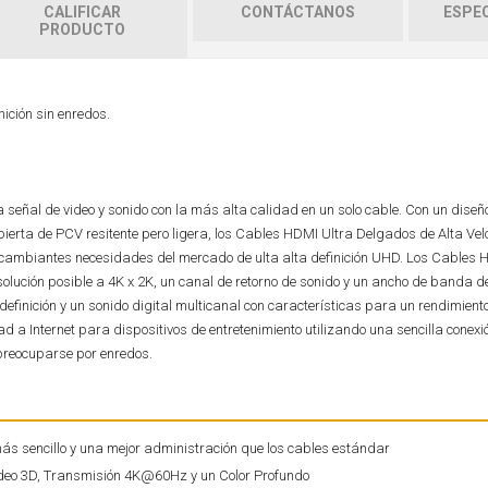
CALIFICAR
CONTÁCTANOS
ESPEC
PRODUCTO
ición sin enredos.
 señal de video y sonido con la más alta calidad en un solo cable. Con un diseño
bierta de PCV resitente pero ligera, los Cables HDMI Ultra Delgados de Alta Ve
ambiantes necesidades del mercado de ulta alta definición UHD. Los Cables 
lución posible a 4K x 2K, un canal de retorno de sonido y un ancho de banda 
definición y un sonido digital multicanal con características para un rendimien
 a Internet para dispositivos de entretenimiento utilizando una sencilla conex
 preocuparse por enredos.
más sencillo y una mejor administración que los cables estándar
Video 3D, Transmisión 4K@60Hz y un Color Profundo