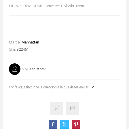
MH Mini DPM-HDMIF Converter Cbl Wht 15cm
Marca:
Manhattan
Sku:
322461
2619 en stock
Por favor, seleccione la dirección a la que desea enviar