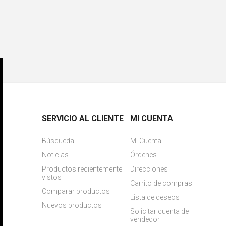
SERVICIO AL CLIENTE
MI CUENTA
Búsqueda
Mi Cuenta
Noticias
Órdenes
Productos recientemente
Direcciones
vistos
Carrito de compras
Comparar productos
Lista de deseos
Nuevos productos
Solicitar cuenta de
vendedor