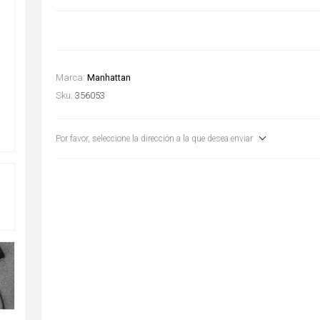
Marca:
Manhattan
Sku:
356053
Por favor, seleccione la dirección a la que desea enviar