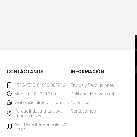
CONTÁCTANOS
INFORMACIÓN
1500-4500, 01800-8008464
Envios y Devoluciones
Mon--Fri 10:00 - 19:00
Politicas de privacidad.
ventas@icintracom.com.mx
Nosotros
Parque Industrial La Joya,
Contáctanos
Cuautitlán Izcalli
Av. Interceptor Poniente #73
Fracc.