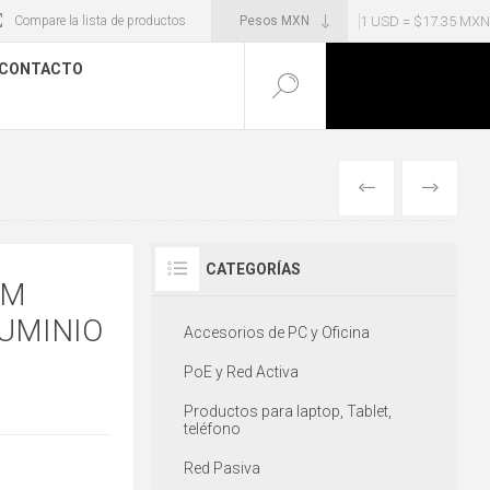
1 USD = $17.35 MXN
Compare la lista de productos
CONTACTO
ANTERIOR
SIGUIENT
CATEGORÍAS
MM
LUMINIO
Accesorios de PC y Oficina
PoE y Red Activa
Productos para laptop, Tablet,
teléfono
Red Pasiva