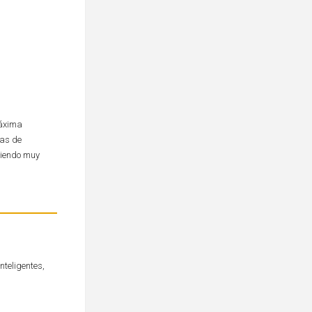
máxima
das de
 siendo muy
nteligentes,