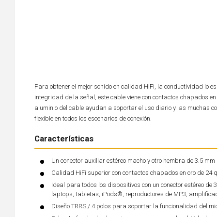
Para obtener el mejor sonido en calidad HiFi, la conductividad lo 
integridad de la señal, este cable viene con contactos chapados en
aluminio del cable ayudan a soportar el uso diario y las muchas co
flexible en todos los escenarios de conexión.
Características
Un conector auxiliar estéreo macho y otro hembra de 3.5 mm 
Calidad HiFi superior con contactos chapados en oro de 24 q
Ideal para todos los dispositivos con un conector estéreo de 
laptops, tabletas, iPods®, reproductores de MP3, amplificad
Diseño TRRS / 4 polos para soportar la funcionalidad del mi