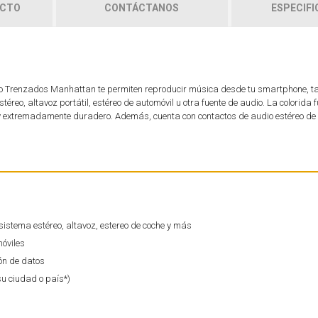
UCTO
CONTÁCTANOS
ESPECIFI
io Trenzados Manhattan te permiten reproducir música desde tu smartphone, ta
éreo, altavoz portátil, estéreo de automóvil u otra fuente de audio. La colorida 
 y extremadamente duradero. Además, cuenta con contactos de audio estéreo d
sistema estéreo, altavoz, estereo de coche y más
móviles
ión de datos
su ciudad o país*)