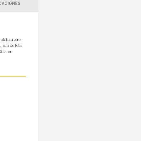
CACIONES
bleta u otro
funda de tela
e 3.5mm