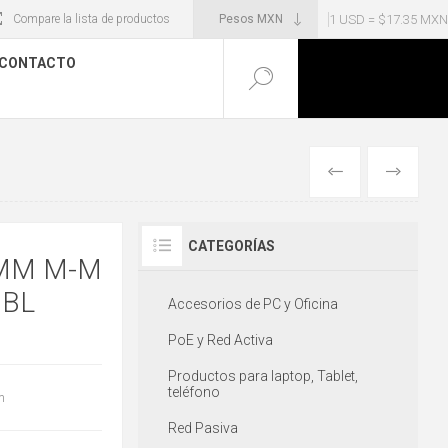
1 USD = $17.35 MXN
Compare la lista de productos
CONTACTO
ANTERIOR
SIGUIENT
CATEGORÍAS
5MM M-M
 BL
Accesorios de PC y Oficina
PoE y Red Activa
Productos para laptop, Tablet,
teléfono
m
Red Pasiva