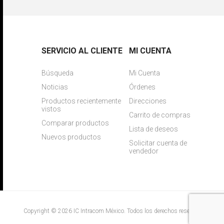
SERVICIO AL CLIENTE
MI CUENTA
Búsqueda
Mi Cuenta
Noticias
Órdenes
Productos recientemente
Direcciones
vistos
Carrito de compras
Comparar productos
Lista de deseos
Nuevos productos
Solicitar cuenta de
vendedor
Copyright © 2026 IC Intracom México. Todos los derechos reservados.