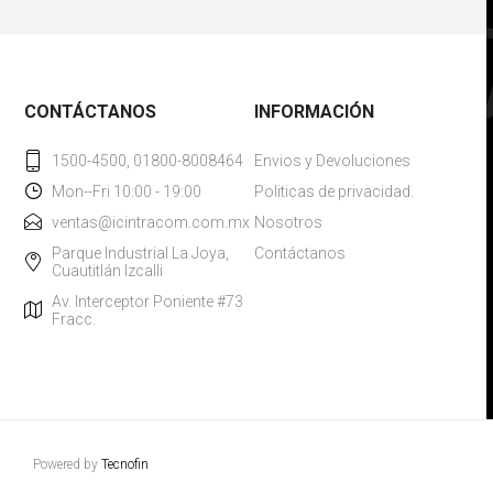
CONTÁCTANOS
INFORMACIÓN
1500-4500, 01800-8008464
Envios y Devoluciones
Mon--Fri 10:00 - 19:00
Politicas de privacidad.
ventas@icintracom.com.mx
Nosotros
Parque Industrial La Joya,
Contáctanos
Cuautitlán Izcalli
Av. Interceptor Poniente #73
Fracc.
Powered by
Tecnofin