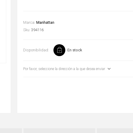
Marca:
Manhattan
Sku:
394116
Disponibilidad:
En stock
Por favor, seleccione la dirección a la que desea enviar