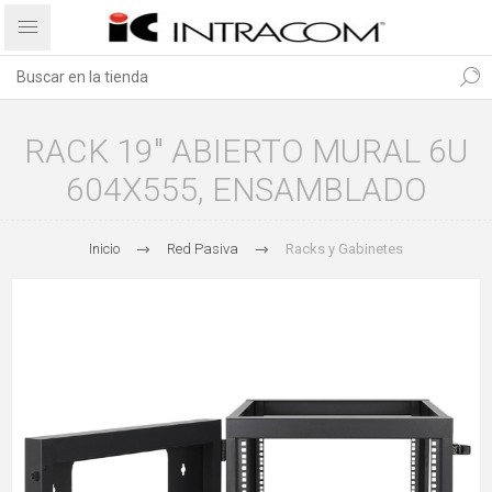
RACK 19" ABIERTO MURAL 6U
604X555, ENSAMBLADO
Inicio
Red Pasiva
Racks y Gabinetes