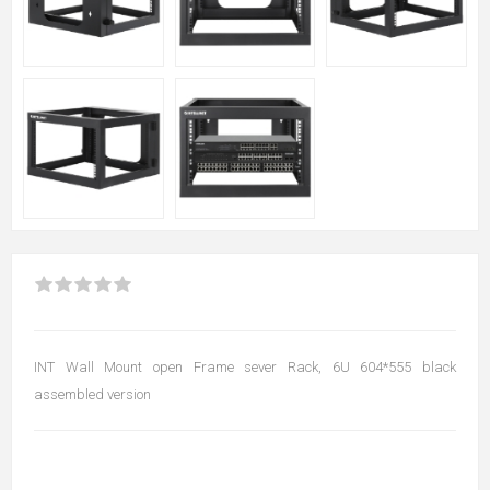
INT Wall Mount open Frame sever Rack, 6U 604*555 black
assembled version