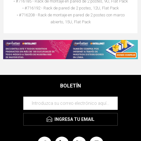
• #716185 - Rack de montaje en pared de 2 postes, 9U, Flat Pack
• #716192 - Rack de pared de 2 postes, 12U, Flat Pack
• #716208 - Rack de montaje en pared de 2 postes con marco
abierto, 15U, Flat Pack
BOLETÍN
INGRESA TU EMAIL