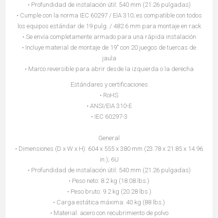
• Profundidad de instalación útil: 540 mm (21.26 pulgadas)
• Cumple con la norma IEC 60297 / EIA 310; es compatible con todos
los equipos estándar de 19 pulg. / 482.6 mm para montaje en rack
• Se envía completamente armado para una rápida instalación
• Incluye material de montaje de 19" con 20 juegos de tuercas de
jaula
• Marco reversible para abrir desde la izquierda o la derecha
Estándares y certificaciones
• RoHS
• ANSI/EIA 310-E
• IEC 60297-3
General
• Dimensiones (D x W x H): 604 x 555 x 380 mm (23.78 x 21.85 x 14.96
in.); 6U
• Profundidad de instalación útil: 540 mm (21.26 pulgadas)
• Peso neto: 8.2 kg (18.08 lbs.)
• Peso bruto: 9.2 kg (20.28 lbs.)
• Carga estática máxima: 40 kg (88 lbs.)
• Material: acero con recubrimiento de polvo