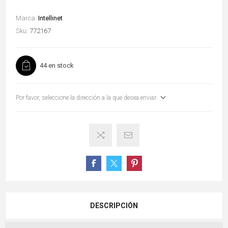
Marca:
Intellinet
Sku:
772167
44 en stock
Por favor, seleccione la dirección a la que desea enviar
DESCRIPCIÓN