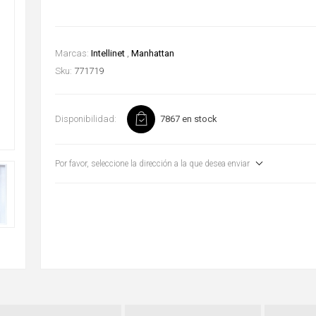
Marcas:
Intellinet
,
Manhattan
Sku:
771719
Disponibilidad:
7867 en stock
Por favor, seleccione la dirección a la que desea enviar