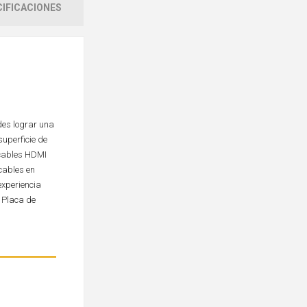
IFICACIONES
des lograr una
superficie de
 cables HDMI
cables en
experiencia
a Placa de