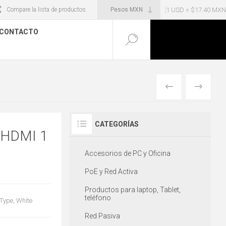
1 USD = $17.40 MXN
Compare la lista de productos
CONTACTO
ANTERIOR
SIGUIENT
CATEGORÍAS
 HDMI 1
Accesorios de PC y Oficina
PoE y Red Activa
Productos para laptop, Tablet,
teléfono
Type, White
Red Pasiva