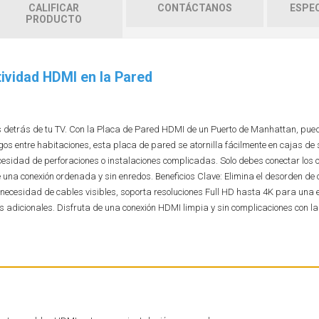
CALIFICAR
CONTÁCTANOS
ESPEC
PRODUCTO
ividad HDMI en la Pared
s detrás de tu TV. Con la Placa de Pared HDMI de un Puerto de Manhattan, pue
gos entre habitaciones, esta placa de pared se atornilla fácilmente en cajas de 
cesidad de perforaciones o instalaciones complicadas. Solo debes conectar los
 una conexión ordenada y sin enredos. Beneficios Clave: Elimina el desorden de 
in necesidad de cables visibles, soporta resoluciones Full HD hasta 4K para una 
nes adicionales. Disfruta de una conexión HDMI limpia y sin complicaciones con l