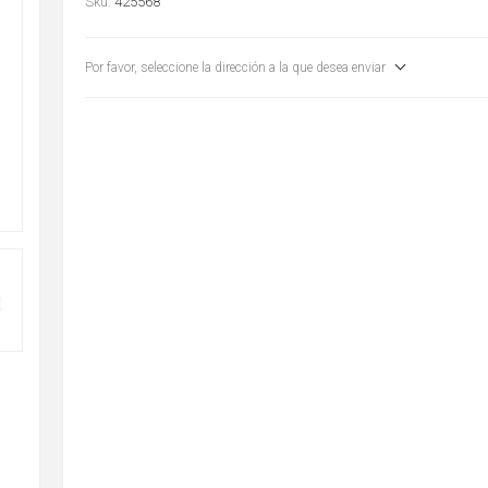
Sku:
425568
Por favor, seleccione la dirección a la que desea enviar