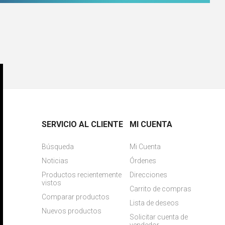
SERVICIO AL CLIENTE
MI CUENTA
Búsqueda
Mi Cuenta
Noticias
Órdenes
Productos recientemente
Direcciones
vistos
Carrito de compras
Comparar productos
Lista de deseos
Nuevos productos
Solicitar cuenta de