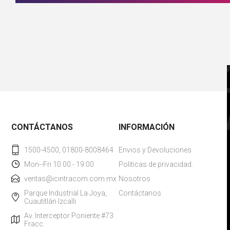
CONTÁCTANOS
INFORMACIÓN
1500-4500, 01800-8008464
Envios y Devoluciones
Mon--Fri 10:00 - 19:00
Politicas de privacidad.
ventas@icintracom.com.mx
Nosotros
Parque Industrial La Joya,
Contáctanos
Cuautitlán Izcalli
Av. Interceptor Poniente #73
Fracc.