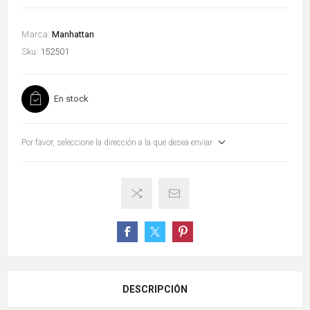
Marca:
Manhattan
Sku:
152501
En stock
Por favor, seleccione la dirección a la que desea enviar
DESCRIPCIÓN