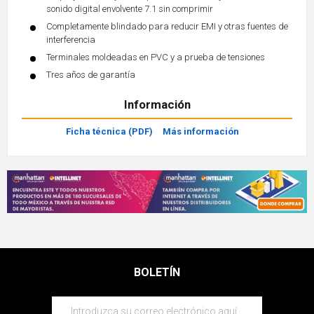
sonido digital envolvente 7.1 sin comprimir
Completamente blindado para reducir EMI y otras fuentes de
interferencia
Terminales moldeadas en PVC y a prueba de tensiones
Tres años de garantía
Información
Ficha técnica (PDF)
Más información
BOLETÍN