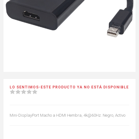
LO SENTIMOS-ESTE PRODUCTO YA NO ESTÁ DISPONIBLE
Mini-DisplayPort Macho a HDMI Hembra, 4k@60Hz. Negro, Activo