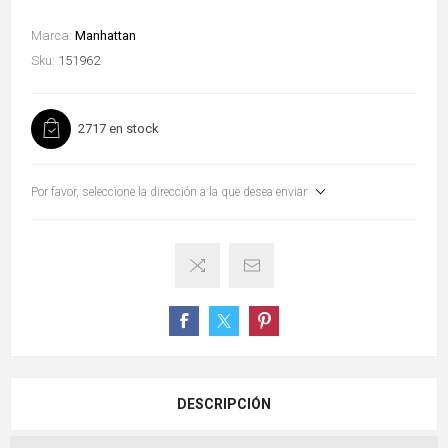
Marca:
Manhattan
Sku:
151962
2717 en stock
Por favor, seleccione la dirección a la que desea enviar
DESCRIPCIÓN