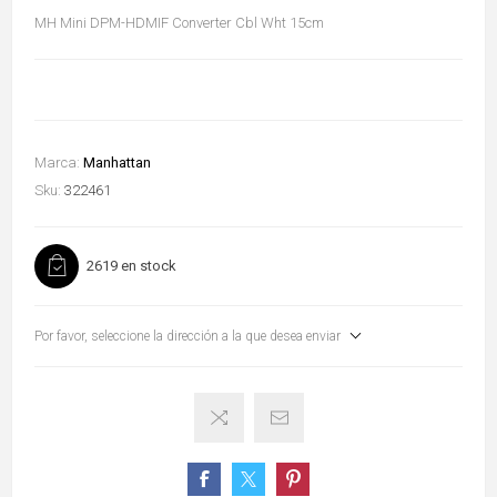
MH Mini DPM-HDMIF Converter Cbl Wht 15cm
Marca:
Manhattan
Sku:
322461
2619 en stock
Por favor, seleccione la dirección a la que desea enviar