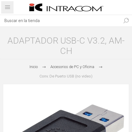
ADAPTADOR USB-C V3.2, AM-
CH
Inicio
Accesorios de PC y Oficina
Conv. De Puerto USB (no video)