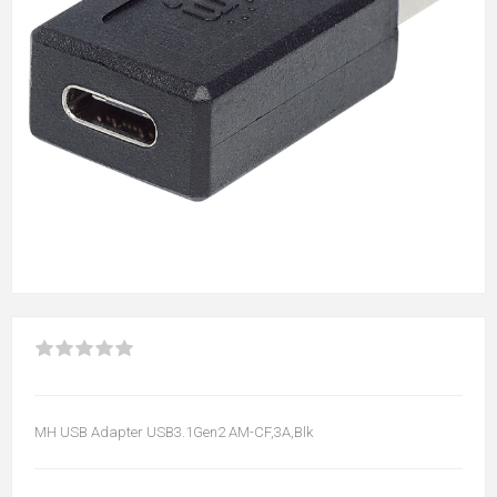
MH USB Adapter USB3.1Gen2 AM-CF,3A,Blk