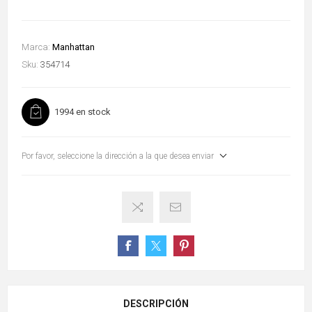
Marca:
Manhattan
Sku:
354714
1994 en stock
Por favor, seleccione la dirección a la que desea enviar
DESCRIPCIÓN