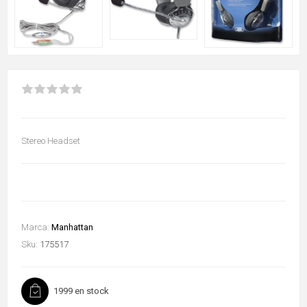
Stereo Headset
Marca:
Manhattan
Sku:
175517
1999 en stock