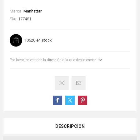
Marca:
Manhattan
Sku:
177481
10620 en stock
Por favor, seleccione la dirección a la que desea enviar
DESCRIPCIÓN