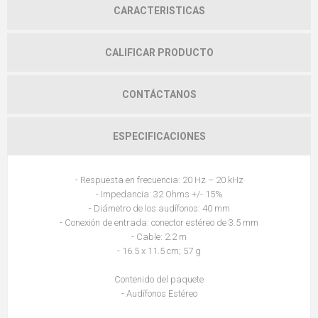
CARACTERISTICAS
CALIFICAR PRODUCTO
CONTÁCTANOS
ESPECIFICACIONES
- Respuesta en frecuencia: 20 Hz – 20 kHz
- Impedancia: 32 Ohms +/- 15%
- Diámetro de los audífonos: 40 mm
- Conexión de entrada: conector estéreo de 3.5 mm
- Cable: 2.2 m
- 16.5 x 11.5 cm; 57 g
Contenido del paquete
- Audífonos Estéreo