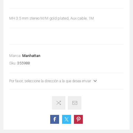
MH 3.5 mm stereo M/M gold plated, Aux cable, 1M
Marca:
Manhattan
Sku:
355988
Por favor, seleccione la dirección a la que desea enviar