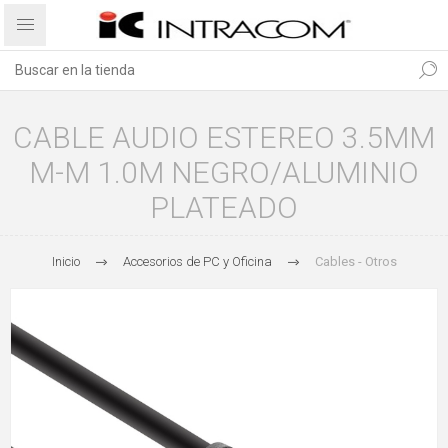
CABLE AUDIO ESTEREO 3.5MM
M-M 1.0M NEGRO/ALUMINIO
PLATEADO
Inicio
Accesorios de PC y Oficina
Cables - Otros