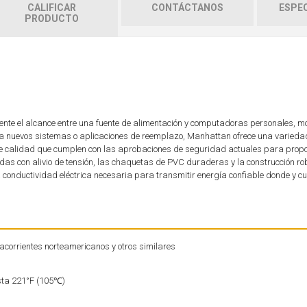
CALIFICAR
CONTÁCTANOS
ESPEC
PRODUCTO
nte el alcance entre una fuente de alimentación y computadoras personales, mo
ra nuevos sistemas o aplicaciones de reemplazo, Manhattan ofrece una varieda
de calidad que cumplen con las aprobaciones de seguridad actuales para propo
as con alivio de tensión, las chaquetas de PVC duraderas y la construcción r
conductividad eléctrica necesaria para transmitir energía confiable donde y c
acorrientes norteamericanos y otros similares
sta 221°F (105℃)