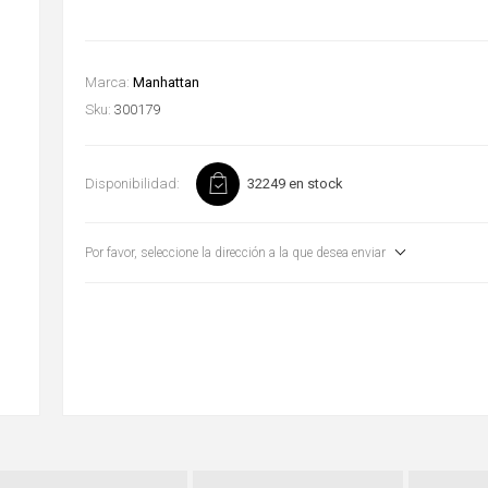
Marca:
Manhattan
Sku:
300179
Disponibilidad:
32249 en stock
Por favor, seleccione la dirección a la que desea enviar