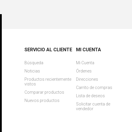
SERVICIO AL CLIENTE
MI CUENTA
Búsqueda
Mi Cuenta
Noticias
Órdenes
Productos recientemente
Direcciones
vistos
Carrito de compras
Comparar productos
Lista de deseos
Nuevos productos
Solicitar cuenta de
vendedor