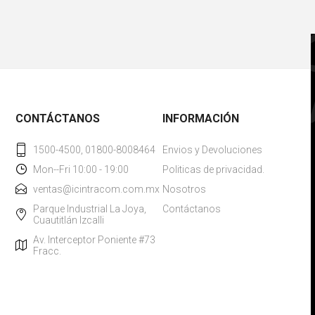
CONTÁCTANOS
INFORMACIÓN
1500-4500, 01800-8008464
Envios y Devoluciones
Mon--Fri 10:00 - 19:00
Politicas de privacidad.
ventas@icintracom.com.mx
Nosotros
Parque Industrial La Joya,
Contáctanos
Cuautitlán Izcalli
Av. Interceptor Poniente #73
Fracc.