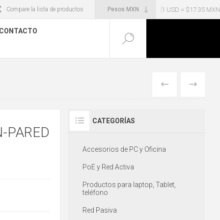
1 USD = $17.35 MXN
Compare la lista de productos
CONTACTO
ANTERIOR
SIGUIENT
CATEGORÍAS
N-PARED
Accesorios de PC y Oficina
PoE y Red Activa
Productos para laptop, Tablet,
teléfono
Red Pasiva