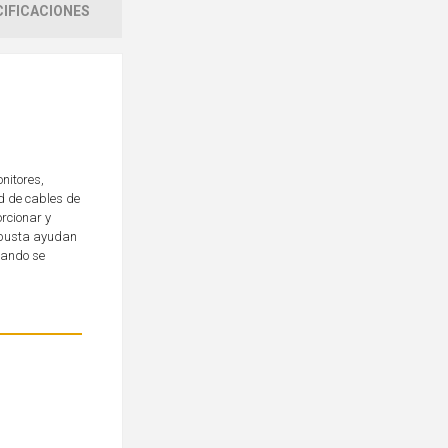
IFICACIONES
nitores,
d de cables de
rcionar y
obusta ayudan
uando se