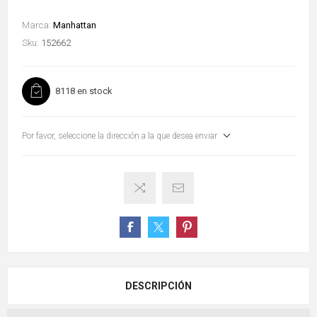
Marca:
Manhattan
Sku:
152662
8118 en stock
Por favor, seleccione la dirección a la que desea enviar
DESCRIPCIÓN