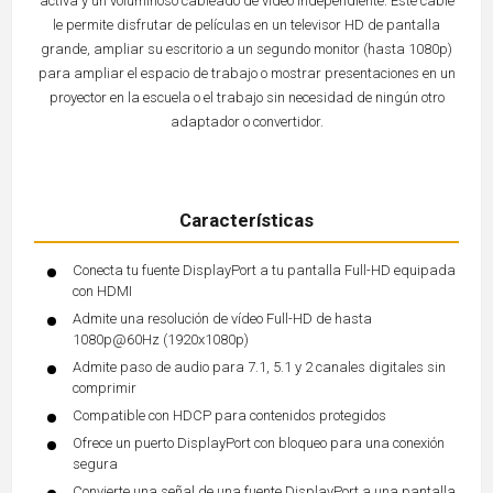
activa y un voluminoso cableado de vídeo independiente. Este cable
le permite disfrutar de películas en un televisor HD de pantalla
grande, ampliar su escritorio a un segundo monitor (hasta 1080p)
para ampliar el espacio de trabajo o mostrar presentaciones en un
proyector en la escuela o el trabajo sin necesidad de ningún otro
adaptador o convertidor.
Características
Conecta tu fuente DisplayPort a tu pantalla Full-HD equipada
con HDMI
Admite una resolución de vídeo Full-HD de hasta
1080p@60Hz (1920x1080p)
Admite paso de audio para 7.1, 5.1 y 2 canales digitales sin
comprimir
Compatible con HDCP para contenidos protegidos
Ofrece un puerto DisplayPort con bloqueo para una conexión
segura
Convierte una señal de una fuente DisplayPort a una pantalla