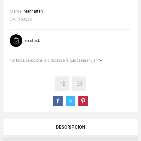
Marca:
Manhattan
Sku:
153232
En stock
Por favor, seleccione la dirección a la que desea enviar
DESCRIPCIÓN