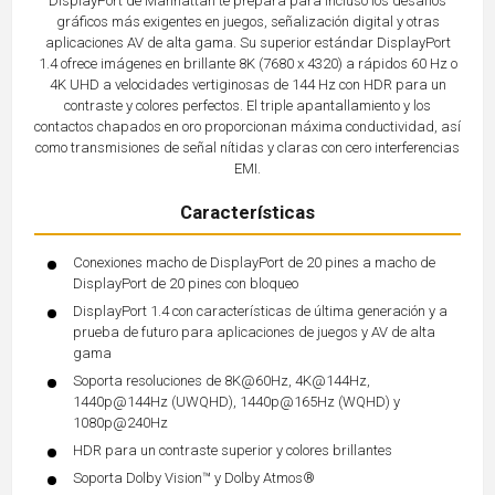
DisplayPort de Manhattan te prepara para incluso los desafíos
gráficos más exigentes en juegos, señalización digital y otras
aplicaciones AV de alta gama. Su superior estándar DisplayPort
1.4 ofrece imágenes en brillante 8K (7680 x 4320) a rápidos 60 Hz o
4K UHD a velocidades vertiginosas de 144 Hz con HDR para un
contraste y colores perfectos. El triple apantallamiento y los
contactos chapados en oro proporcionan máxima conductividad, así
como transmisiones de señal nítidas y claras con cero interferencias
EMI.
Características
Conexiones macho de DisplayPort de 20 pines a macho de
DisplayPort de 20 pines con bloqueo
DisplayPort 1.4 con características de última generación y a
prueba de futuro para aplicaciones de juegos y AV de alta
gama
Soporta resoluciones de 8K@60Hz, 4K@144Hz,
1440p@144Hz (UWQHD), 1440p@165Hz (WQHD) y
1080p@240Hz
HDR para un contraste superior y colores brillantes
Soporta Dolby Vision™ y Dolby Atmos®