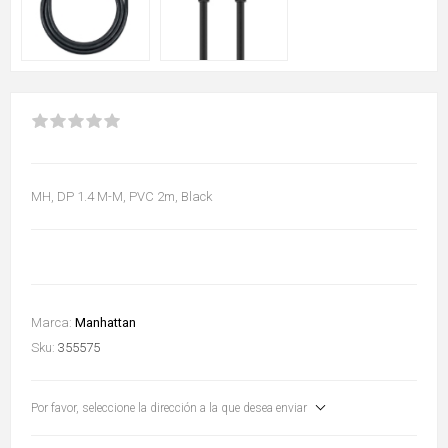
MH, DP 1.4 M-M, PVC 2m, Black
Marca:
Manhattan
Sku:
355575
Por favor, seleccione la dirección a la que desea enviar