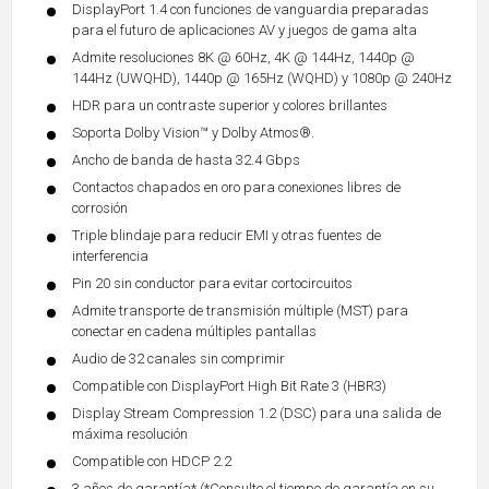
DisplayPort 1.4 con funciones de vanguardia preparadas
para el futuro de aplicaciones AV y juegos de gama alta
Admite resoluciones 8K @ 60Hz, 4K @ 144Hz, 1440p @
144Hz (UWQHD), 1440p @ 165Hz (WQHD) y 1080p @ 240Hz
HDR para un contraste superior y colores brillantes
Soporta Dolby Vision™ y Dolby Atmos®.
Ancho de banda de hasta 32.4 Gbps
Contactos chapados en oro para conexiones libres de
corrosión
Triple blindaje para reducir EMI y otras fuentes de
interferencia
Pin 20 sin conductor para evitar cortocircuitos
Admite transporte de transmisión múltiple (MST) para
conectar en cadena múltiples pantallas
Audio de 32 canales sin comprimir
Compatible con DisplayPort High Bit Rate 3 (HBR3)
Display Stream Compression 1.2 (DSC) para una salida de
máxima resolución
Compatible con HDCP 2.2
3 años de garantía* (*Consulte el tiempo de garantía en su