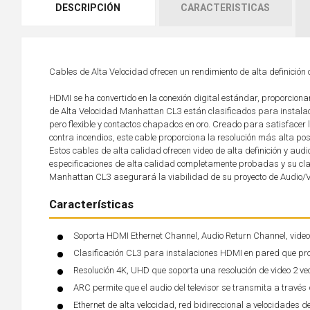
DESCRIPCIÓN
CARACTERISTICAS
Cables de Alta Velocidad ofrecen un rendimiento de alta definici
HDMI se ha convertido en la conexión digital estándar, proporcion
de Alta Velocidad Manhattan CL3 están clasificados para instalac
pero flexible y contactos chapados en oro. Creado para satisfacer 
contra incendios, este cable proporciona la resolución más alta p
Estos cables de alta calidad ofrecen video de alta definición y aud
especificaciones de alta calidad completamente probadas y su clas
Manhattan CL3 asegurará la viabilidad de su proyecto de Audio/
Características
Soporta HDMI Ethernet Channel, Audio Return Channel, vide
Clasificación CL3 para instalaciones HDMI en pared que pro
Resolución 4K, UHD que soporta una resolución de video 2 ve
ARC permite que el audio del televisor se transmita a través
Ethernet de alta velocidad, red bidireccional a velocidades