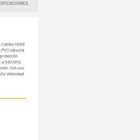
IFICACIONES
os Cables HDMI
de PVC robusta
 protección
ps a 340 MHz.
isión. Con sus
Alta Velocidad