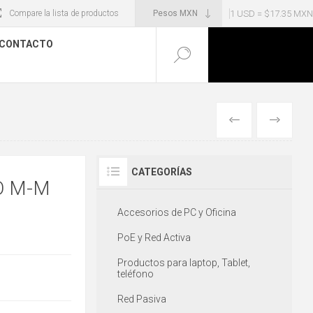
1 USD = $17.35 MXN
Compare la lista de productos
CONTACTO
ANTERIOR
SIGUIENT
CATEGORÍAS
O M-M
Accesorios de PC y Oficina
PoE y Red Activa
Productos para laptop, Tablet,
teléfono
Red Pasiva