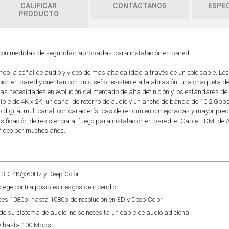
CALIFICAR
CONTÁCTANOS
ESPEC
PRODUCTO
ón con medidas de seguridad aprobadas para instalación en pared
ando la señal de audio y video de más alta calidad a través de un solo cable. L
ión en pared y cuentan con un diseño resistente a la abrasión, una chaqueta 
las necesidades en evolución del mercado de alta definición y los estándares de
osible de 4K x 2K, un canal de retorno de audio y un ancho de banda de 10.2 Gb
io digital multicanal, con características de rendimiento mejoradas y mayor prec
ificación de resistencia al fuego para instalación en pared, el Cable HDMI de 
Video por muchos años.
o 3D, 4K@60Hz y Deep Color
tege contra posibles riesgos de incendio
ces 1080p; hasta 1080p de resolución en 3D y Deep Color
 de su sistema de audio; no se necesita un cable de audio adicional
 de hasta 100 Mbps