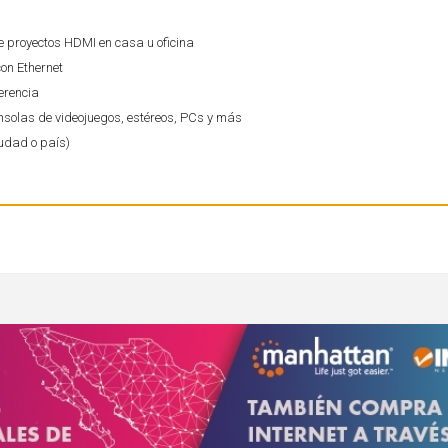
e proyectos HDMI en casa u oficina
on Ethernet
erencia
nsolas de videojuegos, estéreos, PCs y más
iudad o país)