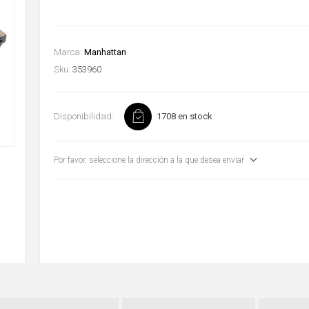
Marca:
Manhattan
Sku:
353960
Disponibilidad:
1708 en stock
Por favor, seleccione la dirección a la que desea enviar