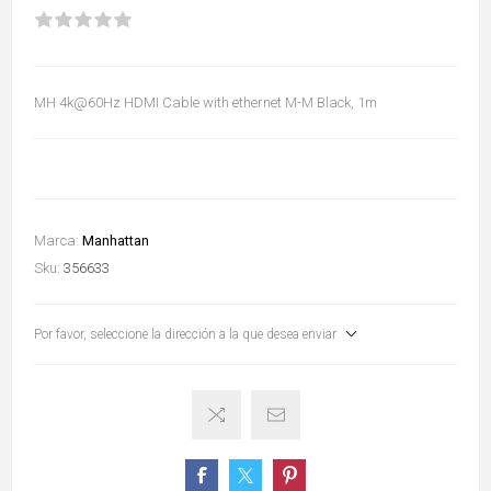
MH 4k@60Hz HDMI Cable with ethernet M-M Black, 1m
Marca:
Manhattan
Sku:
356633
Por favor, seleccione la dirección a la que desea enviar