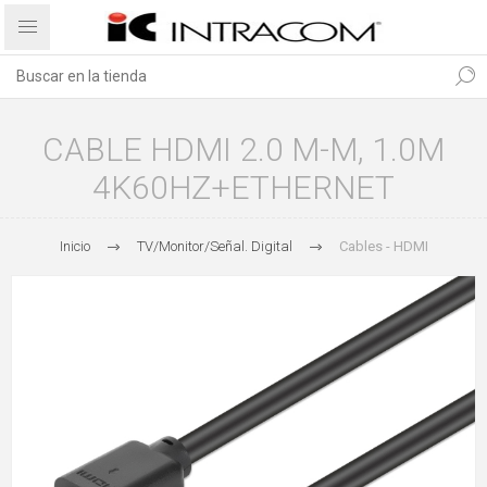
CABLE HDMI 2.0 M-M, 1.0M
4K60HZ+ETHERNET
Inicio
TV/Monitor/Señal. Digital
Cables - HDMI